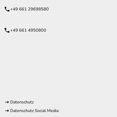
+49 661 29698580
+49 661 4950800
eiten
itag
08:30 - 17:00 Uhr
09:00 - 14:00 Uhr
geschlossen
rende Links
Datenschutz
Datenschutz Social Media